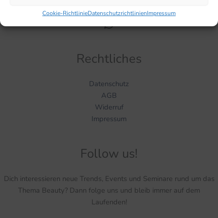
Cookie-Richtlinie
Datenschutzrichtlinien
Impressum
WhatsApp
Rechtliches
Datenschutz
AGB
Widerruf
Impressum
Follow us!
Dich interessieren neue Trends, Events und Seminare rund um das
Thema Beauty? Dann folge uns und bleib immer auf dem
Laufenden!