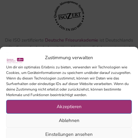
Die ISO zertifizierte
Deutsche Friseurakademie
ist Deutschlands
größte Friseurfachschule mit über 15jähriger Erfahrung, inzwischen
2500 Meisterkursabsolventen, 170 Tagesseminaren pro Jahr und
Zustimmung verwalten
zahlreichen Masterklassen.
Um dir ein optimales Erlebnis zu bieten, verwenden wir Technologien wie
Cookies, um Geräteinformationen zu speichern und/oder darauf zuzugreifen.
Wenn du diesen Technologien zustimmst, können wir Daten wie das
Surfverhalten oder eindeutige IDs auf dieser Website verarbeiten. Wenn du
deine Zustimmung nicht erteilst oder zurückziehst, können bestimmte
Kontakt
Merkmale und Funktionen beeinträchtigt werden.
Akzeptieren
DFA GmbH, Dieselstraße 4,
89231 Neu-Ulm
Ablehnen
info@deutsche-friseur-akademie.de
Meisterschule:
0731/3784657-10
Einstellungen ansehen
oder schreibe uns auf Whatsapp: